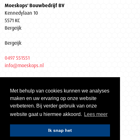
Moeskops' Bouwbedrijf BV
Kennedylaan 10
5571 KC
Bergeijk
Bergeijk
0497 551551
info@moeskops.nl
Privacyverklaring
Met behulp van cookies kunnen we analyses
KvK Eindhoven 17037155
maken en uw ervaring op onze website
Gecertificeerd volgens ISO 9001 | ISO 14001 | VCA**
verbeteren. Bij verder gebruik van onze
website gaat u hiermee akkoord.
Lees meer
Ik snap het