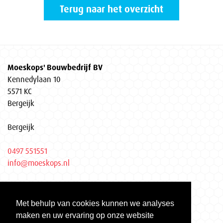
Terug naar het overzicht
Moeskops' Bouwbedrijf BV
Kennedylaan 10
5571 KC
Bergeijk
Bergeijk
0497 551551
info@moeskops.nl
Privacyverklaring
Met behulp van cookies kunnen we analyses
KvK Eindhoven 17037155
maken en uw ervaring op onze website
Gecertificeerd volgens ISO 9001 | ISO 14001 | VCA**