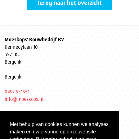
Terug naar het overzicht
Moeskops' Bouwbedrijf BV
Kennedylaan 10
5571 KC
Bergeijk
Bergeijk
0497 551551
info@moeskops.nl
Privacyverklaring
Met behulp van cookies kunnen we analyses
KvK Eindhoven 17037155
maken en uw ervaring op onze website
Gecertificeerd volgens ISO 9001 | ISO 14001 | VCA**