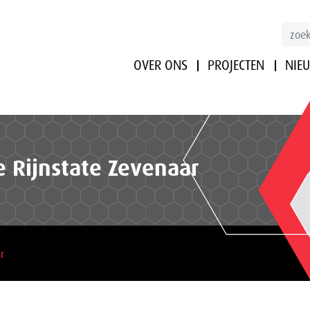
OVER ONS
PROJECTEN
NIE
e Rijnstate Zevenaar
r