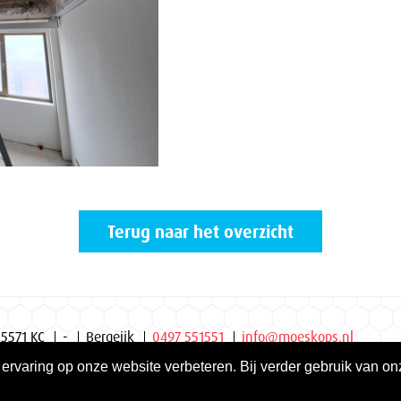
Terug naar het overzicht
 5571 KC
-
Bergeijk
0497 551551
info@moeskops.nl
varing op onze website verbeteren. Bij verder gebruik van on
 ISO 9001 | ISO 14001 | VCA**
Privacyverklaring