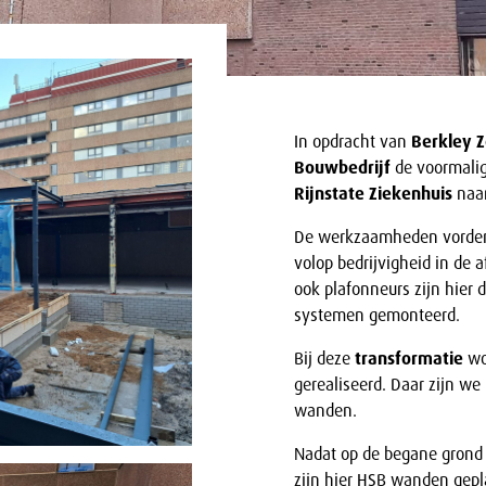
In opdracht van
Berkley 
Bouwbedrijf
de voormalig
Rijnstate Ziekenhuis
naar
De werkzaamheden vorderen
volop bedrijvigheid in de 
ook plafonneurs zijn hier 
systemen gemonteerd.
Bij deze
transformatie
wor
gerealiseerd. Daar zijn we
wanden.
Nadat op de begane grond
zijn hier HSB wanden gepla