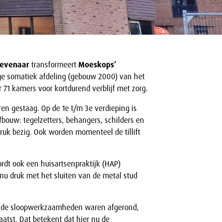
Zevenaar
transformeert
Moeskops’
e somatiek afdeling (gebouw 2000) van het
 71 kamers voor kortdurend verblijf met zorg.
 gestaag. Op de 1e t/m 3e verdieping is
afbouw: tegelzetters, behangers, schilders en
druk bezig. Ook worden momenteel de tillift
dt ook een huisartsenpraktijk (HAP)
 nu druk met het sluiten van de metal stud
 de sloopwerkzaamheden waren afgerond,
atst. Dat betekent dat hier nu de