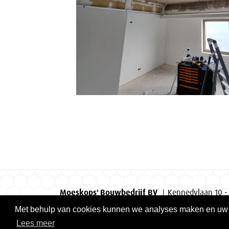
Moeskops' Bouwbedrijf BV
Kennedylaan 10 -
Met behulp van cookies kunnen we analyses maken en uw er
KvK Eindhoven 17037155
Gecertificeerd volgens
Lees meer