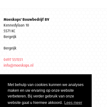
Moeskops' Bouwbedrijf BV
Kennedylaan 10
5571 KC
Bergeijk
Bergeijk
0497 551551
info@moeskops.nl
Privacyverklaring
Met behulp van cookies kunnen we analyses
KvK Eindhoven 17037155
maken en uw ervaring op onze website
Gecertificeerd volgens ISO 9001 | ISO 14001 | VCA**
verbeteren. Bij verder gebruik van onze
website gaat u hiermee akkoord.
Lees meer