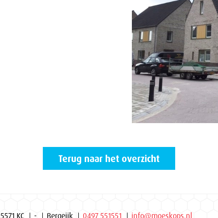
Terug naar het overzicht
 5571 KC
-
Bergeijk
0497 551551
info@moeskops.nl