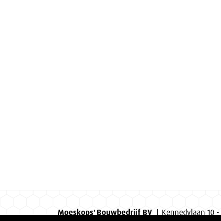
Moeskops' Bouwbedrijf BV
Kennedylaan 10 -