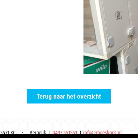
Terug naar het overzicht
 5571 KC
-
Bergeijk
0497 551551
info@moeskops.nl