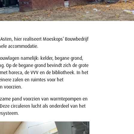
n Asten, hier realiseert Moeskops’ Bouwbedrijf
onele accommodatie.
bouwlagen namelijk: kelder, begane grond,
ng. Op de begane grond bevindt zich de grote
met horeca, de VVV en de bibliotheek. In het
einere zalen en ruimtes voor het
n voorzien.
rzame pand voorzien van warmtepompen en
Deze circuleren lucht als onderdeel van het
esysteem.