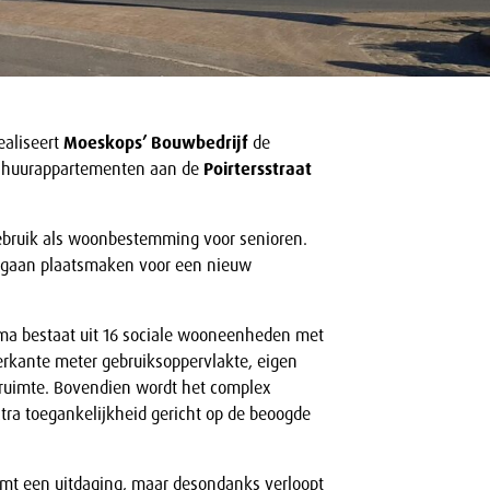
ealiseert
Moeskops’ Bouwbedrijf
de
e huurappartementen aan de
Poirtersstraat
gebruik als woonbestemming voor senioren.
 gaan plaatsmaken voor een nieuw
a bestaat uit 16 sociale wooneenheden met
erkante meter gebruiksoppervlakte, eigen
nruimte. Bovendien wordt het complex
xtra toegankelijkheid gericht op de beoogde
mt een uitdaging, maar desondanks verloopt