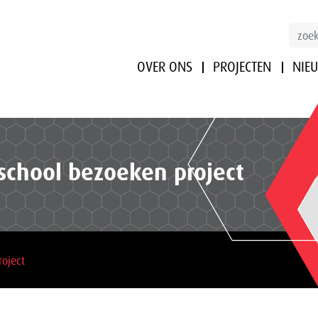
OVER ONS
PROJECTEN
NIE
chool bezoeken project
oject