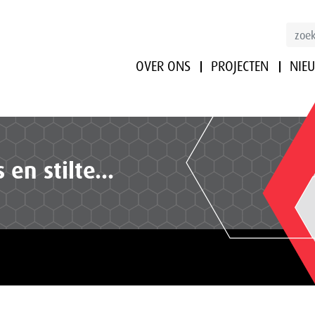
OVER ONS
PROJECTEN
NIE
s en stilte…