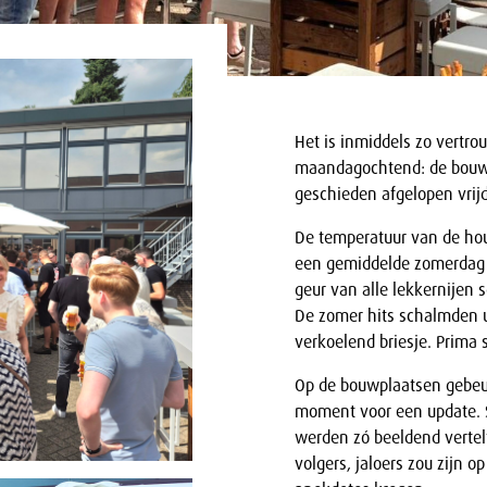
Het is inmiddels zo vertro
maandagochtend: de bouwv
geschieden afgelopen vri
De temperatuur van de hou
een gemiddelde zomerdag o
geur van alle lekkernijen 
De zomer hits schalmden u
verkoelend briesje. Prima s
Op de bouwplaatsen gebeurt
moment voor een update. S
werden zó beeldend vertelt
volgers, jaloers zou zijn 