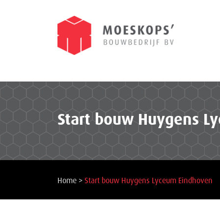
Start bouw Huygens L
Home
>
Start bouw Huygens Lyceum Eindhoven