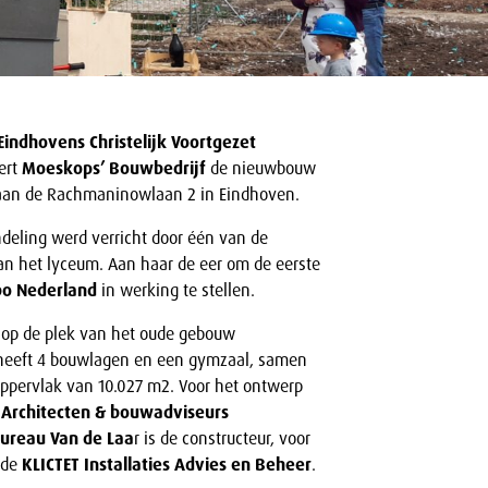
 Eindhovens Christelijk Voortgezet
ert
Moeskops’ Bouwbedrijf
de nieuwbouw
aan de Rachmaninowlaan 2 in Eindhoven.
ndeling werd verricht door één van de
n het lyceum. Aan haar de eer om de eerste
bo Nederland
in werking te stellen.
op de plek van het oude gebouw
 heeft 4 bouwlagen en een gymzaal, samen
oppervlak van 10.027 m2. Voor het ontwerp
 Architecten & bouwadviseurs
ureau Van de Laa
r is de constructeur, voor
nde
KLICTET Installaties Advies en Beheer
.