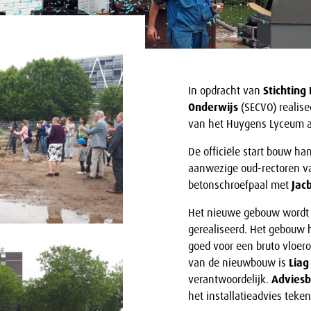
In opdracht van
Stichting
Onderwijs
(SECVO) realise
van het Huygens Lyceum 
De officiële start bouw ha
aanwezige oud-rectoren va
betonschroefpaal met
Jac
Het nieuwe gebouw wordt 
gerealiseerd. Het gebouw
goed voor een bruto vloer
van de nieuwbouw is
Liag
verantwoordelijk.
Adviesb
het installatieadvies teke