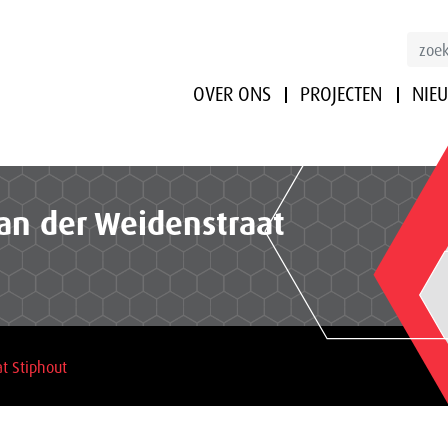
OVER ONS
PROJECTEN
NIE
an der Weidenstraat
t Stiphout