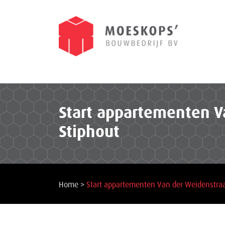
Start appartementen V
Stiphout
Home
>
Start appartementen Van der Weidenstraa