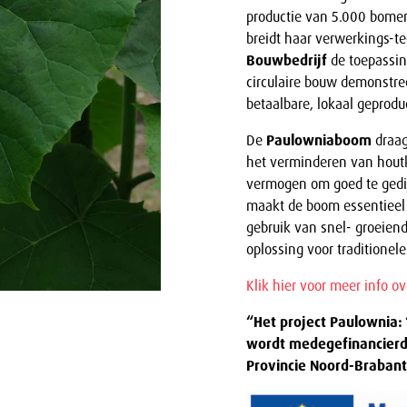
productie van 5.000 bome
breidt haar verwerkings-te
Bouwbedrijf
de toepassin
circulaire bouw demonstr
betaalbare, lokaal geprod
De
Paulowniaboom
draag
het verminderen van houtka
vermogen om goed te gedi
maakt de boom essentieel 
gebruik van snel- groeien
oplossing voor traditionel
Klik hier voor meer info 
“Het project Paulownia
wordt medegefinancierd 
Provincie Noord-Brabant