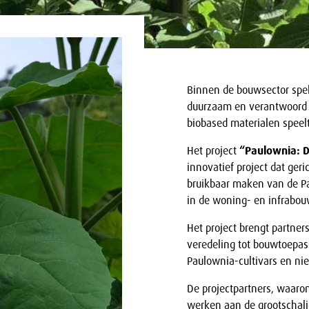
Binnen de bouwsector spel
duurzaam en verantwoord b
biobased materialen speelt
Het project
“Paulownia: 
innovatief project dat geri
bruikbaar maken van de P
in de woning- en infrabouw
Het project brengt partne
veredeling tot bouwtoepa
Paulownia-cultivars en n
De projectpartners, waaro
werken aan de grootschali