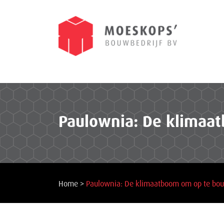
Paulownia: De klimaa
Home
>
Paulownia: De klimaatboom om op te bo