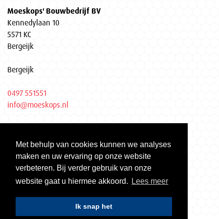
Moeskops' Bouwbedrijf BV
Kennedylaan 10
5571 KC
Bergeijk
Bergeijk
0497 551551
info@moeskops.nl
Privacyverklaring
Met behulp van cookies kunnen we analyses
KvK Eindhoven 17037155
maken en uw ervaring op onze website
Gecertificeerd volgens ISO 9001 | ISO 14001 | VCA**
verbeteren. Bij verder gebruik van onze
website gaat u hiermee akkoord.
Lees meer
Ik snap het