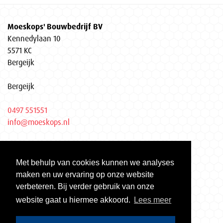
Moeskops' Bouwbedrijf BV
Kennedylaan 10
5571 KC
Bergeijk
Bergeijk
0497 551551
info@moeskops.nl
Privacyverklaring
Met behulp van cookies kunnen we analyses
KvK Eindhoven 17037155
maken en uw ervaring op onze website
Gecertificeerd volgens ISO 9001 | ISO 14001 | VCA**
verbeteren. Bij verder gebruik van onze
website gaat u hiermee akkoord.
Lees meer