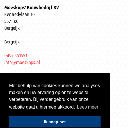
Moeskops' Bouwbedrijf BV
Kennedylaan 10
5571 KC
Bergeijk
Bergeijk
0497 551551
info@moeskops.nl
Privacyverklaring
Met behulp van cookies kunnen we analyses
KvK Eindhoven 17037155
maken en uw ervaring op onze website
Gecertificeerd volgens ISO 9001 | ISO 14001 | VCA**
verbeteren. Bij verder gebruik van onze
website gaat u hiermee akkoord.
Lees meer
Ik snap het