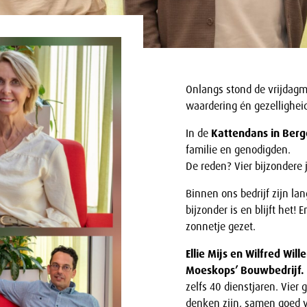
Onlangs stond de vrijdagm
waardering én gezellighei
In de
Kattendans in Berg
familie en genodigden.
De reden? Vier bijzondere j
Binnen ons bedrijf zijn l
bijzonder is en blijft het!
zonnetje gezet.
Ellie Mijs en Wilfred Wil
Moeskops’ Bouwbedrijf.
zelfs 40 dienstjaren. Vier
denken zijn, samen goed v