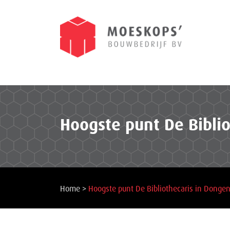
Hoogste punt De Bibli
Home
>
Hoogste punt De Bibliothecaris in Donge