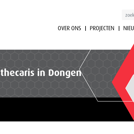
OVER ONS
PROJECTEN
NIE
othecaris in Dongen
n