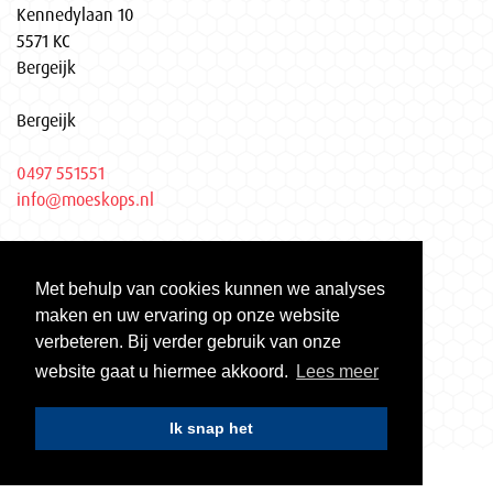
Kennedylaan 10
5571 KC
Bergeijk
Bergeijk
0497 551551
info@moeskops.nl
Privacyverklaring
Met behulp van cookies kunnen we analyses
KvK Eindhoven 17037155
maken en uw ervaring op onze website
Gecertificeerd volgens ISO 9001 | ISO 14001 | VCA**
verbeteren. Bij verder gebruik van onze
website gaat u hiermee akkoord.
Lees meer
Ik snap het