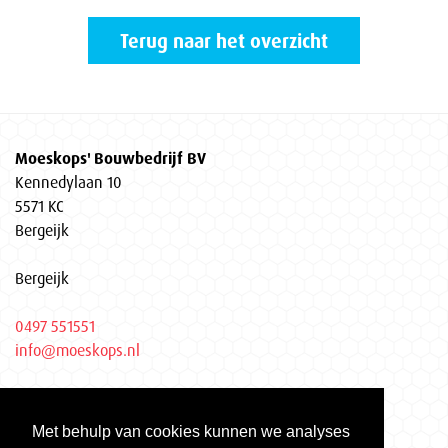
Terug naar het overzicht
Moeskops' Bouwbedrijf BV
Kennedylaan 10
5571 KC
Bergeijk
Bergeijk
0497 551551
info@moeskops.nl
Privacyverklaring
Met behulp van cookies kunnen we analyses
KvK Eindhoven 17037155