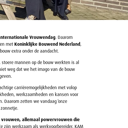
Internationale Vrouwendag
. Daarom
men met
Koninklijke Bouwend Nederland
,
e bouw extra onder de aandacht.
ke, stoere mannen op de bouw werkten is al
 niet weg dat we het imago van de bouw
 geven.
achtige carrièremogelijkheden met volop
lijkheden, werkzaamheden en kansen voor
. Daarom zetten we vandaag ‘onze
 zonnetje.
f vrouwen, allemaal powervrouwen die
e zijn werkzaam als werkvoorbereider, KAM