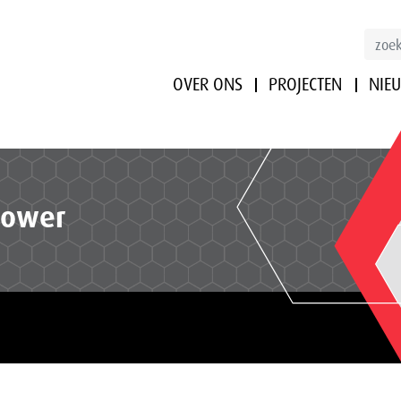
OVER ONS
PROJECTEN
NIE
power