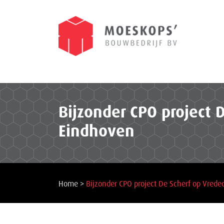
Bijzonder CPO project 
Eindhoven
Home
>
Bijzonder CPO project De Scherf op Vred