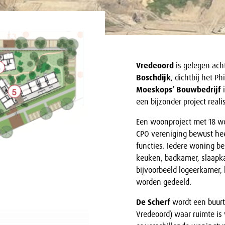
Vredeoord
is gelegen ach
Boschdijk
, dichtbij het P
Moeskops’ Bouwbedrijf
i
een bijzonder project reali
Een woonproject met 18 w
CPO vereniging bewust he
functies. Iedere woning b
keuken, badkamer, slaapkam
bijvoorbeeld logeerkamer,
worden gedeeld.
De Scherf
wordt een buurt
Vredeoord) waar ruimte is 