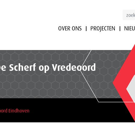
OVER ONS
PROJECTEN
NIE
De Scherf op Vredeoord
eoord Eindhoven