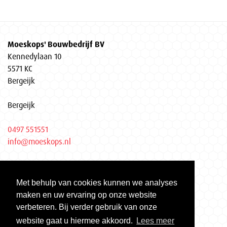
Moeskops' Bouwbedrijf BV
Kennedylaan 10
5571 KC
Bergeijk
Bergeijk
0497 551551
info@moeskops.nl
Privacyverklaring
Met behulp van cookies kunnen we analyses
KvK Eindhoven 17037155
maken en uw ervaring op onze website
Gecertificeerd volgens ISO 9001 | ISO 14001 | VCA**
verbeteren. Bij verder gebruik van onze
website gaat u hiermee akkoord.
Lees meer