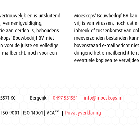
ertrouwelijk en is uitsluitend
Moeskops’ Bouwbedrijf BV kan 
, vermenigvuldiging,
vrij is van virussen, noch dat
tie aan derden is, behoudens
inbreuk of tussenkomst van onb
kops’ Bouwbedrijf BV, niet
meeverzonden bestanden kunne
n voor de juiste en volledige
bovenstaand e-mailbericht niet 
-mailbericht, noch voor een
dringend het e-mailbericht te 
eventuele kopieen te verwijder
 5571 KC
-
Bergeijk
0497 551551
info@moeskops.nl
 ISO 9001 | ISO 14001 | VCA**
Privacyverklaring