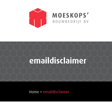
emaildisclaimer
Home
>
emaildisclaimer