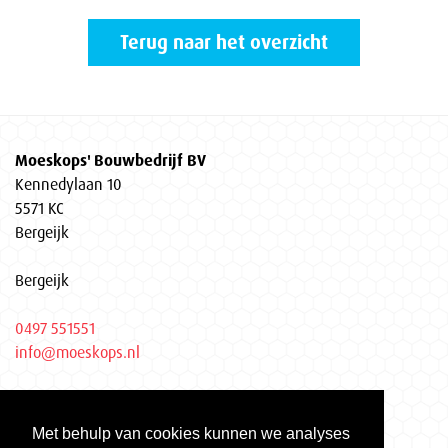
Terug naar het overzicht
Moeskops' Bouwbedrijf BV
Kennedylaan 10
5571 KC
Bergeijk
Bergeijk
0497 551551
info@moeskops.nl
Privacyverklaring
Met behulp van cookies kunnen we analyses
KvK Eindhoven 17037155